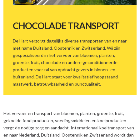
TRANSPORT EN LOGISTIEK
CHOCOLADE TRANSPORT
TRANSPORT
LOGISTIEKE DIENSTEN
De Hart verzorgt dagelijks diverse transporten van en naar
met name Duitsland, Oostenrijk en Zwitserland. Wij zijn
GROUPAGE
gespecialiseerd in het vervoer van bloemen, planten,
WAREHOUSING
groente, fruit, chocolade en andere geconditioneerde
producten voor tal van opdrachtgevers in binnen- en
LANDEN
buitenland. De Hart staat voor kwalitatief hoogstaand
maatwerk, betrouwbaarheid en punctualiteit.
WAGENPARK
TRACK & TRACE
WERKEN BIJ
Het vervoer en transport van bloemen, planten, groente, fruit,
gekoelde food producten, voedingsmiddelen en koelproducten
CONTACT
vergt de nodige zorg en aandacht. Internationaal koeltransport van
en naar Nederland, Duitsland, Oostenrijk en Zwitserland wordt dan