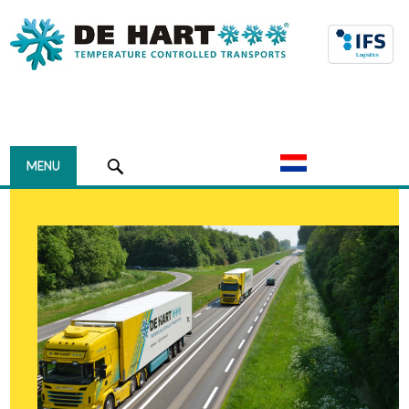
Navigation
MENU
HOME
HET BEDRIJF
OVER DE HART
HISTORIE
WAAROM DE HART
CERTIFICERING