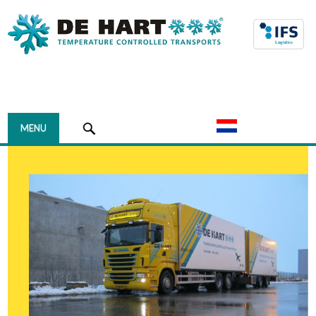
Navigation
MENU
HOME
HET BEDRIJF
OVER DE HART
HISTORIE
WAAROM DE HART
CERTIFICERING