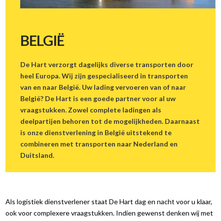
TRANSPORT EN LOGISTIEK
BELGIË
TRANSPORT
LOGISTIEKE DIENSTEN
De Hart verzorgt dagelijks diverse transporten door
heel Europa. Wij zijn gespecialiseerd in transporten
GROUPAGE
van en naar België. Uw lading vervoeren van of naar
WAREHOUSING
België? De Hart is een goede partner voor al uw
vraagstukken. Zowel complete ladingen als
LANDEN
deelpartijen behoren tot de mogelijkheden. Daarnaast
is onze dienstverlening in België uitstekend te
WAGENPARK
combineren met transporten naar Nederland en
TRACK & TRACE
Duitsland.
WERKEN BIJ
CONTACT
Als logistiek dienstverlener staat De Hart dag en nacht voor u klaar,
ook voor complexere vraagstukken. Indien gewenst denken wij met