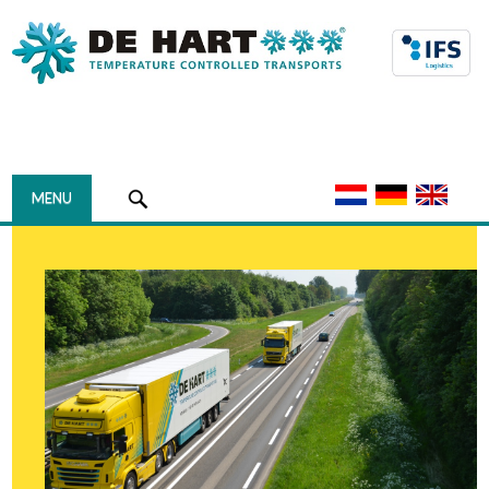
Navigation
MENU
HOME
DAS UNTERNEHMEN
ÜBER DE HART
GESCHICHTE
WARUM DE HART
TRANSPORT UND LOGISTIK