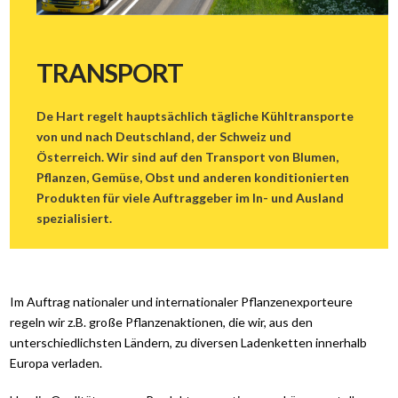
TRANSPORT
TRANSPORT
LOGISTIK
WAREHOUSING
De Hart regelt hauptsächlich tägliche Kühltransporte
von und nach Deutschland, der Schweiz und
LÄNDER
Österreich. Wir sind auf den Transport von Blumen,
WAGENPARK
Pflanzen, Gemüse, Obst und anderen konditionierten
Produkten für viele Auftraggeber im In- und Ausland
TRACK & TRACE
spezialisiert.
ARBEITEN BEI
KONTAKT
Im Auftrag nationaler und internationaler Pflanzenexporteure
regeln wir z.B. große Pflanzenaktionen, die wir, aus den
unterschiedlichsten Ländern, zu diversen Ladenketten innerhalb
Europa verladen.